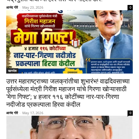
आनंद गोरे
-
May 23, 2026
0
खानदेश
उत्तर महाराष्ट्राच्या जलक्रांतीचा शुभारंभ! वाढदिवसाच्या
पूर्वसंध्येला मंत्री गिरीश महाजन यांचे गिरणा खोऱ्यासाठी
‘मेगा गिफ्ट’; ४ हजार ११६ कोटींच्या नार-पार-गिरणा
नदीजोड प्रकल्पाला हिरवा कंदील
आनंद गोरे
-
May 17, 2026
0