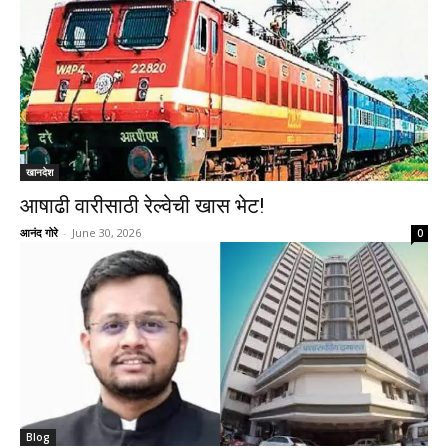
खानदेश
आषाढी वारीसाठी रेल्वेची खास भेट!
आनंद गोरे
-
June 30, 2026
0
Blog