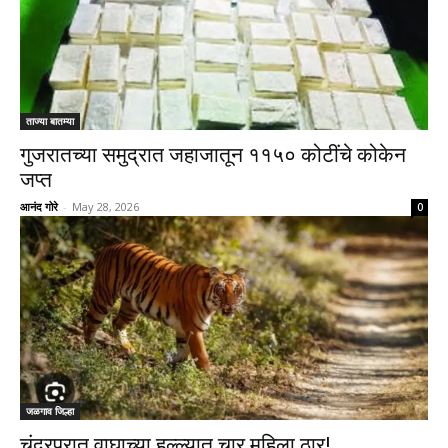
ताज्या बातम्या
गुजरातच्या समुद्रात जहाजातून ११५० कोटींचे कोकेन
जप्त
आनंद गोरे
-
May 28, 2026
0
जळगाव जिल्हा
चंद्रपुरात वाघाच्या हल्ल्यात चार महिला ठार!