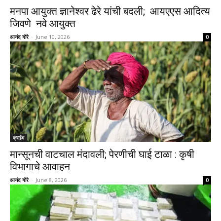
मनपा आयुक्त ज्ञानेश्वर ढेरे यांची बदली; आयएएस आदित्य
जिवणे नवे आयुक्त
आनंद गोरे
-
June 10, 2026
0
क्राईम
मान्सूनची वाटचाल मंदावली; पेरणीची घाई टाळा : कृषी
विभागाचे आवाहन
आनंद गोरे
-
June 8, 2026
0