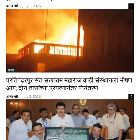
आनंद गोरे
-
July 2, 2026
0
क्राईम
प्रतिपंढरपूर संत सखाराम महाराज वाडी संस्थानला भीषण
आग; दोन तासांच्या प्रयत्नांनंतर नियंत्रण
आनंद गोरे
-
July 2, 2026
0