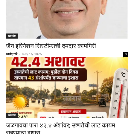
खानदेश
जैन इरिगेशन सिस्टीम्सची दमदार कामगिरी
आनंद गोरे
-
May 16, 2026
0
खानदेश
जळगावचा पारा ४२.४ अंशांवर; उष्णतेची लाट कायम
राहण्याचा इशारा