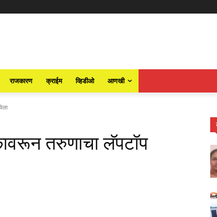
राजकारण
क्राईम
व्हिडीओ
आणखी
विला
नकावरून तरुणाचा लॅपटॉप