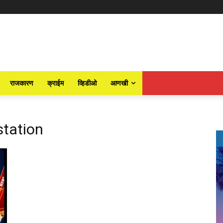
राजकारण
क्राईम
व्हिडीओ
आणखी
station