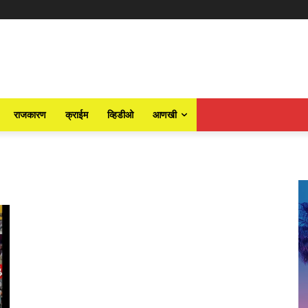
राजकारण
क्राईम
व्हिडीओ
आणखी