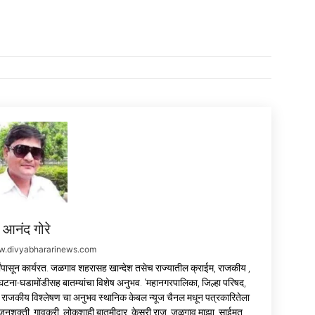
आनंद गोरे
ww.divyabhararinews.com
वर्षांपासून कार्यरत. जळगाव शहरासह खान्देश तसेच राज्यातील क्राईम, राजकीय ,
ातील घटना-घडामोंडीसह बातम्यांचा विशेष अनुभव. ‘महानगरपालिका, जिल्हा परिषद,
राजकीय विश्लेषण चा अनुभव स्थानिक केबल न्यूज चैनल मधून पत्रकारितेला
ी, जनशक्ती, गावकरी, लोकशाही,बातमीदार, केसरी राज, जळगाव माझा, साईमत,