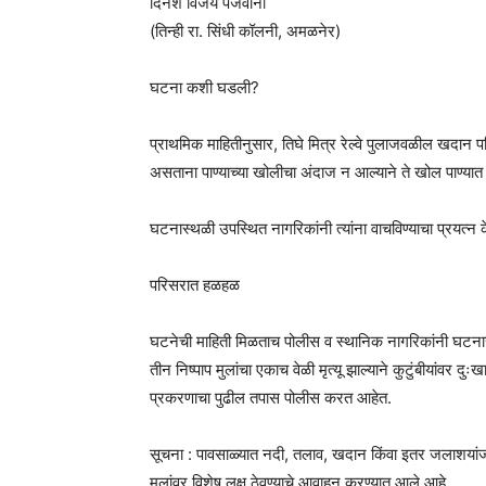
दिनेश विजय पंजवानी
(तिन्ही रा. सिंधी कॉलनी, अमळनेर)
घटना कशी घडली?
प्राथमिक माहितीनुसार, तिघे मित्र रेल्वे पुलाजवळील खदान पर
असताना पाण्याच्या खोलीचा अंदाज न आल्याने ते खोल पाण्यात 
घटनास्थळी उपस्थित नागरिकांनी त्यांना वाचविण्याचा प्रयत्न
परिसरात हळहळ
घटनेची माहिती मिळताच पोलीस व स्थानिक नागरिकांनी घटनास
तीन निष्पाप मुलांचा एकाच वेळी मृत्यू झाल्याने कुटुंबीयांवर
प्रकरणाचा पुढील तपास पोलीस करत आहेत.
सूचना : पावसाळ्यात नदी, तलाव, खदान किंवा इतर जलाशयांजव
मुलांवर विशेष लक्ष ठेवण्याचे आवाहन करण्यात आले आहे.