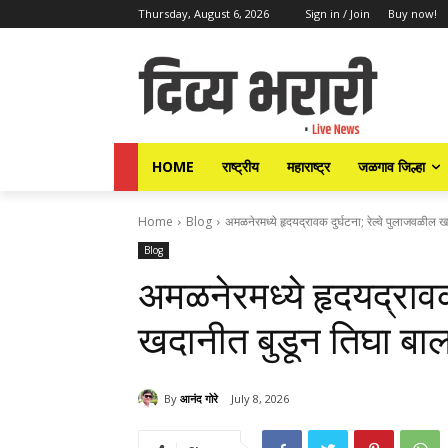
Thursday, August 6, 2026
Sign in / Join
Buy now!
HOME
राष्ट्रीय
महाराष्ट्र
जळगाव जिल्हा
Home
Blog
अमळनेरमध्ये हृदयद्रावक दुर्घटना; रेल्वे पुलाजवळील खद
Blog
अमळनेरमध्ये हृदयद्रावक
खदानीत बुडून तिघा बालमि
By
आनंद गोरे
July 8, 2026