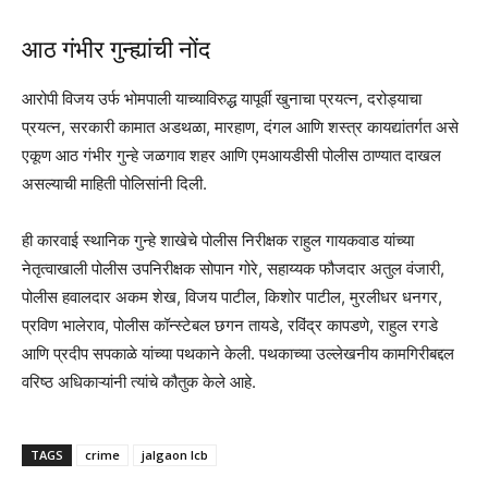
आठ गंभीर गुन्ह्यांची नोंद
आरोपी विजय उर्फ भोमपाली याच्याविरुद्ध यापूर्वी खुनाचा प्रयत्न, दरोड्याचा
प्रयत्न, सरकारी कामात अडथळा, मारहाण, दंगल आणि शस्त्र कायद्यांतर्गत असे
एकूण आठ गंभीर गुन्हे जळगाव शहर आणि एमआयडीसी पोलीस ठाण्यात दाखल
असल्याची माहिती पोलिसांनी दिली.
ही कारवाई स्थानिक गुन्हे शाखेचे पोलीस निरीक्षक राहुल गायकवाड यांच्या
नेतृत्वाखाली पोलीस उपनिरीक्षक सोपान गोरे, सहाय्यक फौजदार अतुल वंजारी,
पोलीस हवालदार अकम शेख, विजय पाटील, किशोर पाटील, मुरलीधर धनगर,
प्रविण भालेराव, पोलीस कॉन्स्टेबल छगन तायडे, रविंद्र कापडणे, राहुल रगडे
आणि प्रदीप सपकाळे यांच्या पथकाने केली. पथकाच्या उल्लेखनीय कामगिरीबद्दल
वरिष्ठ अधिकाऱ्यांनी त्यांचे कौतुक केले आहे.
TAGS
crime
jalgaon lcb