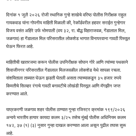
दिनांक १ जुलै २०२६ रोजी स्थानिक गुन्हे शाखेचे वरिष्ठ पोलीस निरीक्षक राहुल
गायकवाड यांना गोपनीय माहिती मिळाली की, रेकॉर्डवरील हद्दपार सराईत गुन्हेगार
विजय वसंत अहिरे उर्फ भोमपाली (वय ३२, रा. बौद्ध विहाराजवळ, गेंडालाल मिल,
जळगाव) हा गेंडालाल मिल परिसरातील लोकशेड भागात विनापरवाना गावठी पिस्तूल
घेऊन फिरत आहे.
माहितीची खातरजमा करून पोलीस उपनिरीक्षक सोपान गोरे आणि त्यांच्या पथकाने
शिवाजीनगर परिसरातील गेंडालाल मिलजवळील लोकशेड येथे सापळा रचला.
संशयिताला ताब्यात घेऊन झडती घेतली असता त्याच्याकडून ३५ हजार रुपये
किमतीचे सिल्व्हर रंगाचे गावठी बनावटीचे लोखंडी पिस्तूल आणि मॅगझीन जप्त
करण्यात आले.
याप्रकरणी जळगाव शहर पोलीस ठाण्यात गुन्हा रजिस्टर क्रमांक १९९/२०२६
अन्वये भारतीय हत्यार कायदा कलम ३/२५ तसेच मुंबई पोलीस अधिनियम कलम
१४२, ३७ (१) (३) नुसार गुन्हा दाखल करण्यात आला असून पुढील तपास सुरू
आहे.