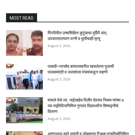
MOST READ
पिंपरीतील उच्चशिक्षित कुटुंबाचा दुर्दैवी अंत;
उपचारादरम्यान पत्नी व मुलीचाही मृत्यू
August 3, 2026
पाळधी–तरसोद बायपासवरील खचलेल्या पुलाची
पालकमंत्री व जलसंपदा मंत्र्यांकडून पाहणी
August 3, 2026
माचले येथे स्व. भाईसाहेब दिलीप देवराव निकम यांच्या ७
व्या स्मृतिदिनानिमित्त गुणवंत विद्यार्थ्यांना शिष्यवृत्तीचे
वितरण
August 3, 2026
अण्णाभाऊ साठे जयंती व लोकमान्य टिळक पुण्यतिथीनिमित्त