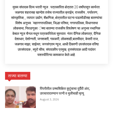
मुख्य संपादक दिव्य भरारी न्यूज : पत्रकारिता क्षेत्रात 20 वर्षांपासून कार्यरत.
जळगाव शहरासह खान्देश तसेच राज्यातील क्राईम, राजकीय , पर्यावरण,
सांस्कृतिक, , व्यापार उद्योग, शैक्षणिक, क्षेत्रातील घटना-घडामोंडीसह बातम्यांचा
विशेष अनुभव. ‘महानगरपालिका, जिल्हा परिषद, नगरपालिका, विधानसभा
लोकसभा, निवडणुका ंच्या बातम्या राजकीय विश्लेषण चा अनुभव स्थानिक
केबल न्यूज चैनल मधून पत्रकारितेला सुरुवात. नंतर दैनिक लोकपत्र, दैनिक
देशाधार, देशोन्नती, जनशक्ती, गावकरी, लोकशाही,बातमीदार, केसरी राज,
जळगाव माझा, साईमत, जनसंग्राम न्यूज, आधी ठिकाणी उपसंपादक वरिष्ठ
उपसंपादक , ब्युरो चीफ, संपादकीय प्रमुख, वृत्तसंपादक आदी पदांवर
यशस्वीरित्या कामकाज केले आहे.
ताज्या बातम्या
पिंपरीतील उच्चशिक्षित कुटुंबाचा दुर्दैवी अंत;
उपचारादरम्यान पत्नी व मुलीचाही मृत्यू
August 3, 2026