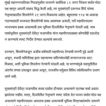
मुंबई महानगरपालिका निवडणुकीत भाजपने सर्वाधिक ८९ जागा जिंकत सर्वात मोठा
पक्ष म्हणून आपली ताकद सिद्ध केली आहे, तर मुख्यमंत्री एकनाथ शिंदे यांच्या
नेतृत्वाखालील शिवसेनेने २९ जागा मिळवल्या आहेत. बहुमताचा ११४ चा आकडा
गाठण्यासाठी भाजपला शिवसेनेची साथ आवश्यक असली, तरी महापौरपदावर
भाजपचाच हक्क असल्याची ठाम भूमिका दिल्लीतील नेतृत्वाने घेतली आहे. याच
पार्श्वभूमीवर मुख्यमंत्री देवेंद्र फडणवीस यांना महापौरपदाबाबत कोणतीही तडजोड
न करण्याचे स्पष्ट निर्देश देण्यात आल्याचे समजते.
दरम्यान, शिवसेनेकडून अडीच वर्षांसाठी महापौरपद देण्याची मागणी पुढे आली
असून, स्थायी समितीसह इतर महत्त्वाच्या समित्यांमध्येही सन्मानजनक वाटा
मिळावा, अशी भूमिका शिवसेना नेत्यांनी मांडली आहे. या मागण्यांमुळे महायुतीतील
अंतर्गत तणाव उफाळून आला असून, राजकीय वर्तुळात विविध तर्कवितर्कांना उधाण
आले आहे.
मुख्यमंत्री देवेंद्र फडणवीस सध्या दावोस दौऱ्यावर असल्याने प्रत्यक्ष चर्चा अद्याप
झालेल्या नाहीत. मात्र, दिल्लीतील नेतृत्वाने स्पष्ट संदेश देत भाजप सर्वात मोठा पक्ष
असल्याने महापौरपदावर आपलाच हक्क असल्याची भूमिका मित्रपक्षांसमोर ठामपणे