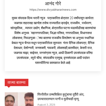
आनंद गोरे
https://www.divyabhararinews.com
मुख्य संपादक दिव्य भरारी न्यूज : पत्रकारिता क्षेत्रात 20 वर्षांपासून कार्यरत.
जळगाव शहरासह खान्देश तसेच राज्यातील क्राईम, राजकीय , पर्यावरण,
सांस्कृतिक, , व्यापार उद्योग, शैक्षणिक, क्षेत्रातील घटना-घडामोंडीसह बातम्यांचा
विशेष अनुभव. ‘महानगरपालिका, जिल्हा परिषद, नगरपालिका, विधानसभा
लोकसभा, निवडणुका ंच्या बातम्या राजकीय विश्लेषण चा अनुभव स्थानिक
केबल न्यूज चैनल मधून पत्रकारितेला सुरुवात. नंतर दैनिक लोकपत्र, दैनिक
देशाधार, देशोन्नती, जनशक्ती, गावकरी, लोकशाही,बातमीदार, केसरी राज,
जळगाव माझा, साईमत, जनसंग्राम न्यूज, आधी ठिकाणी उपसंपादक वरिष्ठ
उपसंपादक , ब्युरो चीफ, संपादकीय प्रमुख, वृत्तसंपादक आदी पदांवर
यशस्वीरित्या कामकाज केले आहे.
ताज्या बातम्या
पिंपरीतील उच्चशिक्षित कुटुंबाचा दुर्दैवी अंत;
उपचारादरम्यान पत्नी व मुलीचाही मृत्यू
August 3, 2026