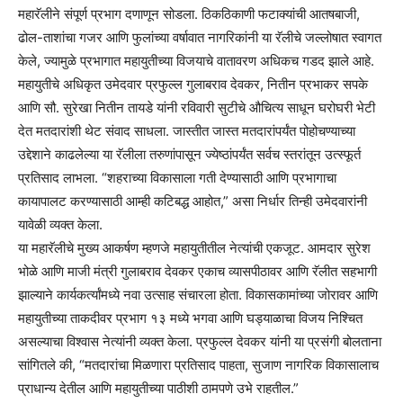
महारॅलीने संपूर्ण प्रभाग दणाणून सोडला. ठिकठिकाणी फटाक्यांची आतषबाजी,
ढोल-ताशांचा गजर आणि फुलांच्या वर्षावात नागरिकांनी या रॅलीचे जल्लोषात स्वागत
केले, ज्यामुळे प्रभागात महायुतीच्या विजयाचे वातावरण अधिकच गडद झाले आहे.
​महायुतीचे अधिकृत उमेदवार प्रफुल्ल गुलाबराव देवकर, नितीन प्रभाकर सपके
आणि सौ. सुरेखा नितीन तायडे यांनी रविवारी सुटीचे औचित्य साधून घरोघरी भेटी
देत मतदारांशी थेट संवाद साधला. जास्तीत जास्त मतदारांपर्यंत पोहोचण्याच्या
उद्देशाने काढलेल्या या रॅलीला तरुणांपासून ज्येष्ठांपर्यंत सर्वच स्तरांतून उत्स्फूर्त
प्रतिसाद लाभला. “शहराच्या विकासाला गती देण्यासाठी आणि प्रभागाचा
कायापालट करण्यासाठी आम्ही कटिबद्ध आहोत,” असा निर्धार तिन्ही उमेदवारांनी
यावेळी व्यक्त केला.
​या महारॅलीचे मुख्य आकर्षण म्हणजे महायुतीतील नेत्यांची एकजूट. आमदार सुरेश
भोळे आणि माजी मंत्री गुलाबराव देवकर एकाच व्यासपीठावर आणि रॅलीत सहभागी
झाल्याने कार्यकर्त्यांमध्ये नवा उत्साह संचारला होता. विकासकामांच्या जोरावर आणि
महायुतीच्या ताकदीवर प्रभाग १३ मध्ये भगवा आणि घड्याळाचा विजय निश्चित
असल्याचा विश्वास नेत्यांनी व्यक्त केला. प्रफुल्ल देवकर यांनी या प्रसंगी बोलताना
सांगितले की, “मतदारांचा मिळणारा प्रतिसाद पाहता, सुजाण नागरिक विकासालाच
प्राधान्य देतील आणि महायुतीच्या पाठीशी ठामपणे उभे राहतील.”