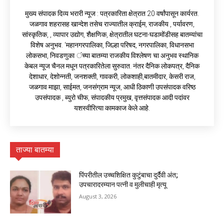
मुख्य संपादक दिव्य भरारी न्यूज : पत्रकारिता क्षेत्रात 20 वर्षांपासून कार्यरत.
जळगाव शहरासह खान्देश तसेच राज्यातील क्राईम, राजकीय , पर्यावरण,
सांस्कृतिक, , व्यापार उद्योग, शैक्षणिक, क्षेत्रातील घटना-घडामोंडीसह बातम्यांचा
विशेष अनुभव. ‘महानगरपालिका, जिल्हा परिषद, नगरपालिका, विधानसभा
लोकसभा, निवडणुका ंच्या बातम्या राजकीय विश्लेषण चा अनुभव स्थानिक
केबल न्यूज चैनल मधून पत्रकारितेला सुरुवात. नंतर दैनिक लोकपत्र, दैनिक
देशाधार, देशोन्नती, जनशक्ती, गावकरी, लोकशाही,बातमीदार, केसरी राज,
जळगाव माझा, साईमत, जनसंग्राम न्यूज, आधी ठिकाणी उपसंपादक वरिष्ठ
उपसंपादक , ब्युरो चीफ, संपादकीय प्रमुख, वृत्तसंपादक आदी पदांवर
यशस्वीरित्या कामकाज केले आहे.
ताज्या बातम्या
पिंपरीतील उच्चशिक्षित कुटुंबाचा दुर्दैवी अंत;
उपचारादरम्यान पत्नी व मुलीचाही मृत्यू
August 3, 2026