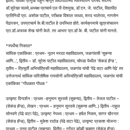
झाला. यावेळी प्रमुख पाहुणे म्हणून विद्यापीठाच्या व्यवस्थापन परिषद सदस्य
डॉ.सुरेखा पालवे,अध्यक्ष प्राचार्य एल पी देशमुख, डॉ एन. जे. पाटील, विद्यापीठ
प्रतिनिधी प्रा. अशोक पाटील, परीक्षक विशाल जाधव, शरद भालेराव, नागसेन
पेंढारकर, उपप्राचार्य के.बी.पाटील हे उपस्थित होते. कार्यक्रमाचे सूत्रसंचालन
प्रा.डॉ.अफाक शेख यांनी केले. तर आभार प्रा.डॉ के. बी. पाटील यांनी मानले.
*स्पर्धेचा निकाल*
सांघिक एकांकिका : प्रथम- नूतन मराठा महाविद्यालय, जळगांवची ‘सुबन्या
आणि…’, द्वितीय – डॉ. सुरेश पाटील महाविद्यालय, चोपडा येथील ‘सेकडं हॅन्ड ‘,
तृतीय – त्रिमूर्ती अभियांत्रिकी महाविद्यालय, जळगांव यांची ‘पेढे वाटा आणि पेढे’ तर
उत्तेजनार्थ सांघिक पारितोषिक रायसोनी अभियांत्रिकी महाविद्यालय, जळगांव यांची
एकांकिका “गोंधळात गोंधळ ”
उत्कृष्ट दिग्दर्शन : प्रथम -हनुमान सुरवसे (सुबन्या), द्वितीय – तेजल पाटील –
(सेकंड हॅन्ड), लेखन : प्रथम – हनुमान सुरवसे (सुबन्या आणि..) द्वितीय -राहुल
सोनवणे (पेढे वाटा पेढे), उत्कृष्ट नेपथ्य : प्रथम – हर्षल निकम, सागर खैरनार
(सेकंड हॅन्ड), द्वितीय – मुकेश राठोड (पेढे वाटा पेढे), उत्कृष्ट प्रकाश योजना :
प्रथम – पूनम पाटील (सुबन्या), द्वितीय – नरेंद्र कोळी चव्हाण (सेकंड हॅन्ड),