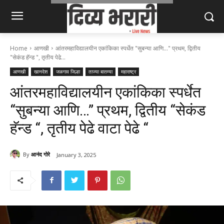
Home
आणखी
आंतरमहाविद्यालयीन एकांकिका स्पर्धेत "सुबन्या आणि..." प्रथम, द्वितीय
"सेकंड हॅन्ड ", तृतीय पेढे...
आणखी
खानदेश
जळगाव जिल्हा
ताज्या बातम्या
महाराष्ट्र
आंतरमहाविद्यालयीन एकांकिका स्पर्धेत
“सुबन्या आणि…” प्रथम, द्वितीय “सेकंड
हॅन्ड “, तृतीय पेढे वाटा पेढे “
By
आनंद गोरे
January 3, 2025