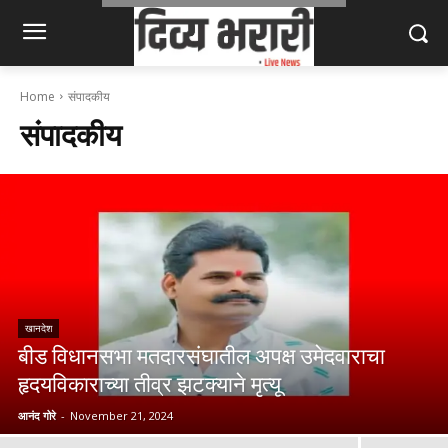
Home
संपादकीय
संपादकीय
खानदेश
बीड विधानसभा मतदारसंघातील अपक्ष उमेदवाराचा
हृदयविकाराच्या तीव्र झटक्याने मृत्यू
आनंद गोरे
-
November 21, 2024