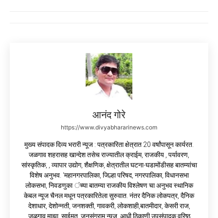
आनंद गोरे
https://www.divyabhararinews.com
मुख्य संपादक दिव्य भरारी न्यूज : पत्रकारिता क्षेत्रात 20 वर्षांपासून कार्यरत.
जळगाव शहरासह खान्देश तसेच राज्यातील क्राईम, राजकीय , पर्यावरण,
सांस्कृतिक, , व्यापार उद्योग, शैक्षणिक, क्षेत्रातील घटना-घडामोंडीसह बातम्यांचा
विशेष अनुभव. ‘महानगरपालिका, जिल्हा परिषद, नगरपालिका, विधानसभा
लोकसभा, निवडणुका ंच्या बातम्या राजकीय विश्लेषण चा अनुभव स्थानिक
केबल न्यूज चैनल मधून पत्रकारितेला सुरुवात. नंतर दैनिक लोकपत्र, दैनिक
देशाधार, देशोन्नती, जनशक्ती, गावकरी, लोकशाही,बातमीदार, केसरी राज,
जळगाव माझा, साईमत, जनसंग्राम न्यूज, आधी ठिकाणी उपसंपादक वरिष्ठ