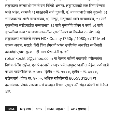
लघुपटाचा कालावधी पाच ते दहा मिनिटे असावा. लघुपटासाठी सात विषय देण्यात
आले आहेत. त्यामध्ये १) मातृहृदयी साने गुरूजी, २) मानवतावादी साने गुरूजी, ३)
समाजवास्तव आणि मानवतावाद, ४) माणूस, माणूसकी आणि मानवतावाद, ५) साने
गुरूजींच्या साहित्यातील करूणाभाव, ६) साने गुरूंजींचे जीवन व कार्य, ७) साने
गुरूजींच्या कथा : आजच्या काळातील प्रासंगिकता या विषयांचा समावेश आहे.
लघुपटाच्या संचिकेचे स्वरूप HD- Quality (750p / 1080p) आणि Mp4
स्वरूप असावे. मराठी, हिंदी किंवा इंग्रजी भाषेत उपशिर्षके असावित स्पर्धेसाठी
कोणतेही प्रवेश शुल्क नाही. भाग घेणाऱ्यांनी प्रारंभी
rohankoshti5@yahoo.co.in या मेलवर माहिती कळवावी. परीक्षकांचा
निर्णय अंतीम राहील. २० फेब्रुवारी २०२५ पर्यंत लघुपट पाठविता येईल. स्पर्धेसाठी
प्रथम पारितोषिक रू. ७५००, द्वितीय – रू. ५०००, तृतीय – रू. ३०००,
उत्तेजनार्थ (दोन) रू. १५००. अधिक माहितीसाठी 8055331264 या
क्रमांकावर संपर्क साधावा असे आवाहन विभाग प्रमुख डॉ. रोहन कोष्टी यांनी केले
आहे.
TAGS
Jalgaon
nmu
NMu Jalgaon
sane guruji