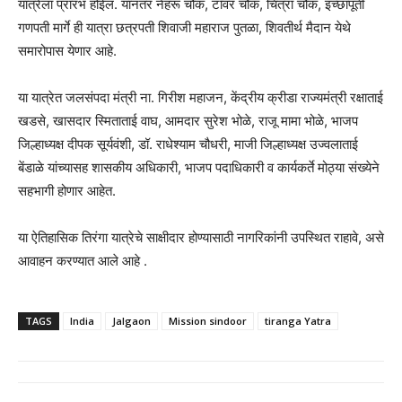
यात्रेला प्रारंभ होईल. यानंतर नेहरू चौक, टॉवर चौक, चित्रा चौक, इच्छापूर्ती
गणपती मार्गे ही यात्रा छत्रपती शिवाजी महाराज पुतळा, शिवतीर्थ मैदान येथे
समारोपास येणार आहे.
या यात्रेत जलसंपदा मंत्री ना. गिरीश महाजन, केंद्रीय क्रीडा राज्यमंत्री रक्षाताई
खडसे, खासदार स्मिताताई वाघ, आमदार सुरेश भोळे, राजू मामा भोळे, भाजप
जिल्हाध्यक्ष दीपक सूर्यवंशी, डॉ. राधेश्याम चौधरी, माजी जिल्हाध्यक्ष उज्वलाताई
बेंडाळे यांच्यासह शासकीय अधिकारी, भाजप पदाधिकारी व कार्यकर्ते मोठ्या संख्येने
सहभागी होणार आहेत.
या ऐतिहासिक तिरंगा यात्रेचे साक्षीदार होण्यासाठी नागरिकांनी उपस्थित राहावे, असे
आवाहन करण्यात आले आहे .
TAGS
India
Jalgaon
Mission sindoor
tiranga Yatra