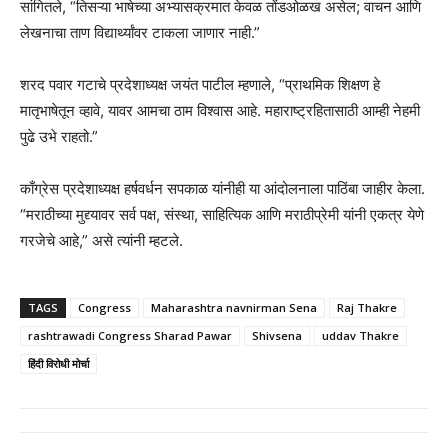
सांगितले, “तिसऱ्या भाषेच्या अभ्यासक्रमात केवळ तोंडओळख असेल; वाचन आणि
लेखनाचा ताण विद्यार्थ्यांवर टाकला जाणार नाही.”
शरद पवार गटाचे प्रदेशाध्यक्ष जयंत पाटील म्हणाले, “प्राथमिक शिक्षण हे
मातृभाषेतून व्हावे, यावर आमचा ठाम विश्वास आहे. महाराष्ट्रहितासाठी आम्ही नेहमी
पुढे उभे राहतो.”
काँग्रेस प्रदेशाध्यक्ष हर्षवर्धन सपकाळ यांनीही या आंदोलनाला पाठिंबा जाहीर केला.
“मराठीच्या मुद्द्यावर सर्व पक्ष, संस्था, साहित्यिक आणि मराठीप्रेमी यांनी एकत्र येणे
गरजेचे आहे,” असे त्यांनी म्हटले.
TAGS
Congress
Maharashtra navnirman Sena
Raj Thakre
rashtrawadi Congress Sharad Pawar
Shivsena
uddav Thakre
हिंदी विरोधी मोर्चा