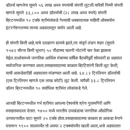
डॉलर्स म्हणजेच सुमारे ५६ लाख अब्ज रुपयांची संपत्ती लुटली.यापैकी निम्मी संपत्ती
म्हणजे सुमारे ३३,८०० अब्ज डॉलर्सची (२८ लाख अब्ज रुपये) संपत्ती
ब्रिटनमधील १० टक्के श्रीमंतांकडे गेल्याची धक्कादायक माहिती ऑक्सफॅम
इंटरनॅशनलच्या ताज्या अहवालातून समोर आली आहे.
ही संपत्ती किती आहे,याचे उदाहरण द्यायचे झाले,तर संपूर्ण लंडन शहर (सुमारे
१५७२ चौरस किमी भूभाग) ५० पौंडाच्या चलनी नोटांनी चार वेळा झाकता
येईल.दाओसमध्ये जागतिक आर्थिक मंचाच्या वार्षिक बैठकीपूर्वी सोमवारी हा अहवाल
सार्वजनिक करण्यात आला.वसाहतवादाच्या काळात ब्रिटिशांनी किती लूट केली,
याची आकडेवारीही अहवालात मांडण्यात आली आहे. ६४.८२ ट्रिलियन डॉलर्सची
(एक ट्रिलियन म्हणजे एक लाख कोटी) लूट केली. यापैकी ३३.८ ट्रिलियन
डॉलर ब्रिटनमधील १० सर्वाधिक श्रीमंत लोकांकडे गेले.
आजही ब्रिटनमधील गर्भ श्रीमंत आपल्या ऐश्वर्याचे श्रेय गुलामगिरी आणि
वसाहतवादाला देतात. १७५० मध्ये भारतीय उपखंडाचा जागतिक औद्योगिक
उत्पादनातील वाटा सुमारे २५ टक्के होता.वसाहतवादाच्या काळात हा आकडा वेगाने
घसरून १९०० सालापर्यंत तो अवघा २ टक्क्यांपर्यंत खाली आला,असे अहवालात