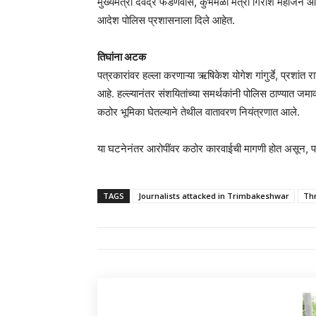
मुख्यमंत्री देवेंद्र फडणवीस, कुंभमेळा मंत्री गिरीश महाजन 
आदेश पोलिस प्रशासनाला दिले आहेत.
तिघांना अटक
पत्रकारांवर हल्ला करणाऱ्या ऋषिकेश योगेश गांगुर्डे, प्रशां
आहे. हल्ल्यानंतर संशयितांच्या समर्थकांनी पोलिस ठाण्यात जमा
कठोर भूमिका घेतल्याने तेथील वातावरण नियंत्रणात आले.
या घटनेनंतर आरोपींवर कठोर कारवाईची मागणी होत असून, पत्रका
TAGS
Journalists attacked in Trimbakeshwar
Th