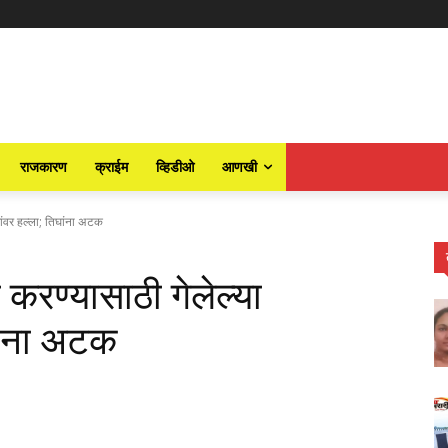
राजकारण
क्राईम
व्हिडीओ
आणखी
कारांवर हल्ला; तिघांना अटक
कन करण्यासाठी गेलेल्या
घांना अटक