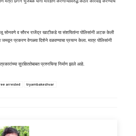
आणि मंत्री छगन भुजबळ यांनी मारहाण करणाऱ्यांविरुद्ध कठोर कारवाई करण्याचे
त राजू सोनवणे व सौरभ राजेंद्र खाटीकडे या संशयितांना पोलिसांनी अटक केली
व जमवून प्रकरण वेगळ्या दिशेने वळवण्याचा प्रयत्न केला. मात्र पोलिसांनी
रांच्या सुरक्षिततेबाबत प्रश्नचिन्ह निर्माण झाले आहे.
ree arrested
tryambakeshvar