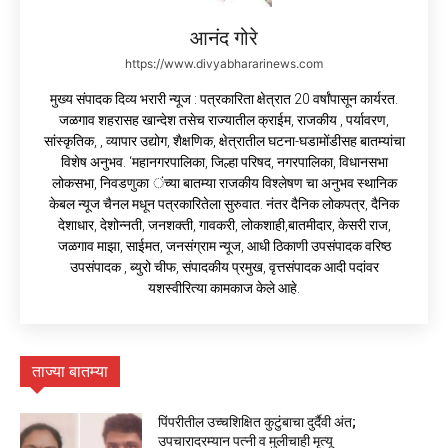
आनंद गोरे
https://www.divyabhararinews.com
मुख्य संपादक दिव्य भरारी न्यूज : पत्रकारिता क्षेत्रात 20 वर्षांपासून कार्यरत.
जळगाव शहरासह खान्देश तसेच राज्यातील क्राईम, राजकीय , पर्यावरण,
सांस्कृतिक, , व्यापार उद्योग, शैक्षणिक, क्षेत्रातील घटना-घडामोंडीसह बातम्यांचा
विशेष अनुभव. ‘महानगरपालिका, जिल्हा परिषद, नगरपालिका, विधानसभा
लोकसभा, निवडणुका ंच्या बातम्या राजकीय विश्लेषण चा अनुभव स्थानिक
केबल न्यूज चैनल मधून पत्रकारितेला सुरुवात. नंतर दैनिक लोकपत्र, दैनिक
देशाधार, देशोन्नती, जनशक्ती, गावकरी, लोकशाही,बातमीदार, केसरी राज,
जळगाव माझा, साईमत, जनसंग्राम न्यूज, आधी ठिकाणी उपसंपादक वरिष्ठ
उपसंपादक , ब्युरो चीफ, संपादकीय प्रमुख, वृत्तसंपादक आदी पदांवर
यशस्वीरित्या कामकाज केले आहे.
ताज्या बातम्या
पिंपरीतील उच्चशिक्षित कुटुंबाचा दुर्दैवी अंत;
उपचारादरम्यान पत्नी व मुलीचाही मृत्यू