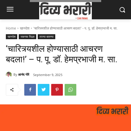
Home
खानदेश
'चारित्र्यशील होण्यासाठी आचरण बदला!' - प. पू. डॉ. हेमप्रभाजी म. सा.
खानदेश
जळगाव जिल्हा
ताज्या बातम्या
‘चारित्र्यशील होण्यासाठी आचरण
बदला!’ – प. पू. डॉ. हेमप्रभाजी म. सा.
By
आनंद गोरे
September 9, 2025