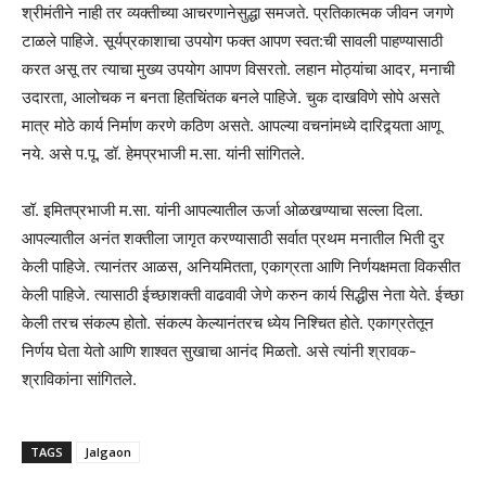
श्रीमंतीने नाही तर व्यक्तीच्या आचरणानेसुद्धा समजते. प्रतिकात्मक जीवन जगणे
टाळले पाहिजे. सूर्यप्रकाशाचा उपयोग फक्त आपण स्वत:ची सावली पाहण्यासाठी
करत असू तर त्याचा मुख्य उपयोग आपण विसरतो. लहान मोठ्यांचा आदर, मनाची
उदारता, आलोचक न बनता हितचिंतक बनले पाहिजे. चुक दाखविणे सोपे असते
मात्र मोठे कार्य निर्माण करणे कठिण असते. आपल्या वचनांमध्ये दारिद्र्यता आणू
नये. असे प.पू. डॉ. हेमप्रभाजी म.सा. यांनी सांगितले.
डॉ. इमितप्रभाजी म.सा. यांनी आपल्यातील ऊर्जा ओळखण्याचा सल्ला दिला.
आपल्यातील अनंत शक्तीला जागृत करण्यासाठी सर्वात प्रथम मनातील भिती दुर
केली पाहिजे. त्यानंतर आळस, अनियमितता, एकाग्रता आणि निर्णयक्षमता विकसीत
केली पाहिजे. त्यासाठी ईच्छाशक्ती वाढवावी जेणे करुन कार्य सिद्धीस नेता येते. ईच्छा
केली तरच संकल्प होतो. संकल्प केल्यानंतरच ध्येय निश्चित होते. एकाग्रतेतून
निर्णय घेता येतो आणि शाश्वत सुखाचा आनंद मिळतो. असे त्यांनी श्रावक-
श्राविकांना सांगितले.
TAGS
Jalgaon